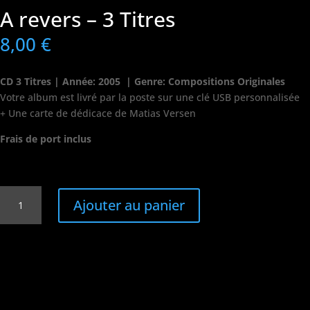
A revers – 3 Titres
8,00
€
CD 3 Titres | Année: 2005 | Genre: Compositions Originales
Votre album est livré par la poste sur une clé USB personnalisée
+ Une carte de dédicace de Matias Versen
Frais de port inclus
quantité
Ajouter au panier
de
A
revers
-
3
Titres