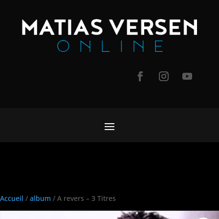
Accueil
/
album
/ A revers – 3 Titres